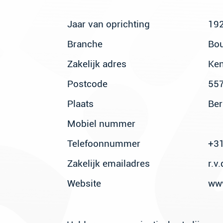
19
Jaar van oprichting
Bou
Branche
Ken
Zakelijk adres
55
Postcode
Ber
Plaats
Mobiel nummer
+31
Telefoonnummer
r.v
Zakelijk emailadres
ww
Website