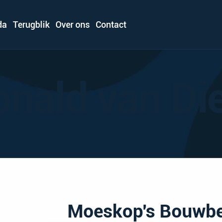
da
Terugblik
Over ons
Contact
nald van Di
Moeskop's Bouwbe