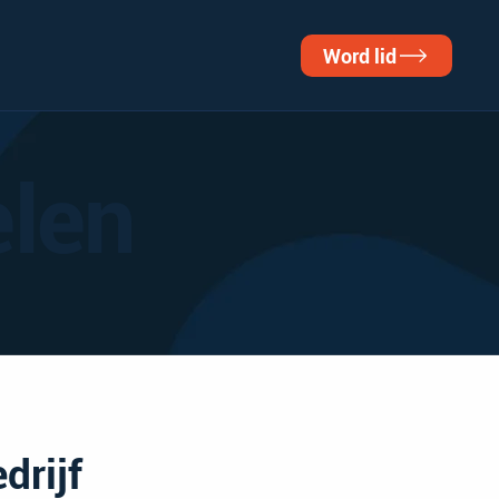
Word lid
elen
drijf