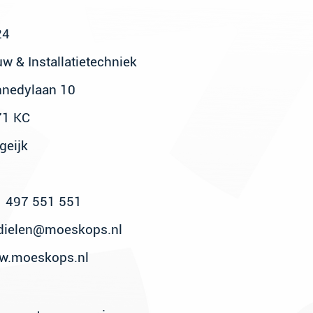
24
w & Installatietechniek
nedylaan 10
71 KC
geijk
 497 551 551
.dielen@moeskops.nl
w.moeskops.nl