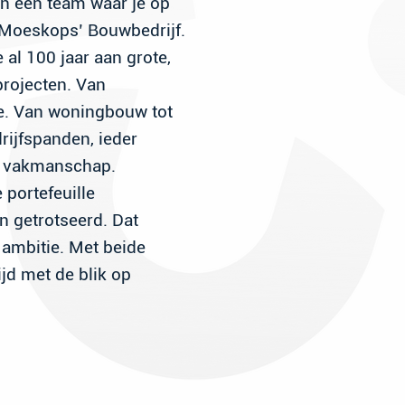
en een team waar je op
 Moeskops’ Bouwbedrijf.
al 100 jaar aan grote,
projecten. Van
ie. Van woningbouw tot
rijfspanden, ieder
en vakmanschap.
 portefeuille
 getrotseerd. Dat
ambitie. Met beide
ijd met de blik op