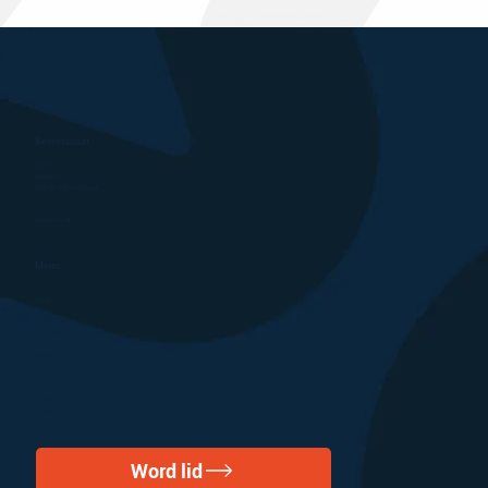
Secretariaat
VICV
De Vest 1
5555 XL Valkenswaard
info@vicv.nl
Menu
Home
Leden
Agenda
Terugblik
Over ons
Contact
Privacy
Disclaimer
Word lid