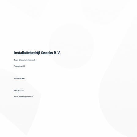
Installatiebedrijf Snoeks B.V.
Bouw & Installatietechniek
Peperstraat 58
Valkenswaard
040-2012020
erwin.snoeks@snoeks.nl