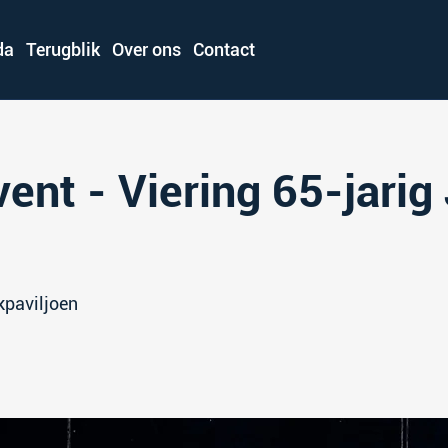
da
Terugblik
Over ons
Contact
vent - Viering 65-jari
paviljoen