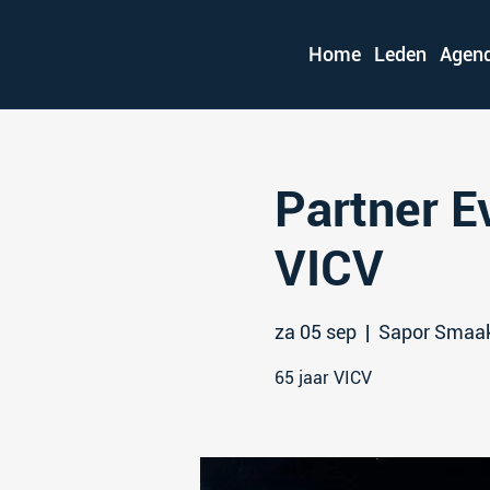
Home
Leden
Agen
Partner E
VICV
za 05 sep
  |  
Sapor Smaak
65 jaar VICV