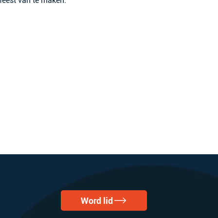
feest van te maken.
Word lid