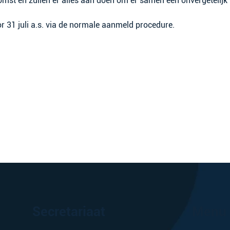
mst en zullen er alles aan doen om er samen een onvergetelijk 
 31 juli a.s. via de normale aanmeld procedure.
Secretariaat
Menu